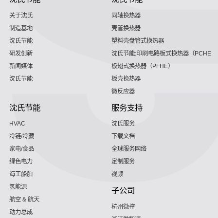
关于沈氏
同轴换热器
制造基地
壳管换热器
沈氏节能
塑料壳盘管式换热器
研发创新
沈氏节能:印刷电路板式换热器（PCHE）
新闻媒体
板翅式换热器（PFHE）
沈氏节能
板壳换热器
微反应器
沈氏节能
服务支持
HVAC
沈氏服务
冷链/冷藏
下载文档
家电/食品
全球服务网络
绿色电力
定制服务
海工船舶
视频
氢能源
子公司
航空 & 航天
杭州微控
动力总成