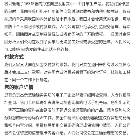
将以微电子163邮箱的形态向您发射其中一个订单生产号。我就们操作您
的单时，我国会采用电子厂到邮件向您送单验收书和纳税申报凭证。仅有
在您的单采用我国的内外部校验小程序后，我国才会使用您的发盘，可以
预防止个人借记卡或付款欺诈。人们公司有拒绝承受打造服务管理、解除
帐号、删除图片或复制粘贴玩法或撤销签单的千万酌情权。一旦因其余原
因分析人们公司在收到了买单后无法加工处理或承受您的签单，人们公司
可以能够 网络发邮件或点话与您连接。
付款方式
我们大家只认同在贝宝支付款的账款。我门只要在退回来所有涉及到信心
后才会加工支付款项。对在周六或消费者暑假下的淘宝订单，结账加工将
在下同一个工作上日确定。
您的账户详情
您有负责出示您确确实实切的电子厂企业邮箱详细网址查询、入仓详细网
址查询、信用卡账单寄出去详细网址查询和的电话手机号码。您所出示的
一些不正确的资料或会诱发时间延迟交楼您预购的的产品。您有权利与义
务对您的帐号秘码保密工作。安全性精准贴心服务器配置仅保留您的秘码
和帐号内容介绍，尽量以后用到交易正确治理或保修期申请表。人们公司
也不会保留您的信誉度卡内容介绍。人们公司仅会在正确治理您的交易，