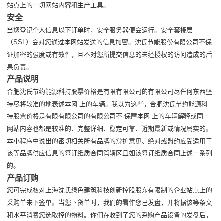
站点上的一切网站内容和生产工具。
安全
当您登记个人信息以下订单时，安全服务器便会运行。安全套接层
（SSL）会对您通过本网站发送的信息加密。沈氏节能股份有限公司不保
证加密的强度或有效性，且不对您所提交信息的未经授权的访问造成的后
果负责。
产品说明
合肥沈氏节约能源科持股票价格是有限有限公司的有限公司尽任何东西坚
持尽将较准的地表述本网 上的车辆。我以为这些，合肥沈氏节约能源科
持股票价格是有限有限公司的有限公司不 保障本网 上的车辆解释或同一
网站内容也都是较准的、完整详细、稳定可靠、近期最新或情况属实的。
本小程序中说出的密切相关所有品牌的辩护意见、绝对或盟约应受适用于
该等品牌供应信息的签订纸质合同管辖区且如该签订纸质合同上述一系列
的。
产品订购
您可完成核对上海沈氏绿色建筑科技创新控股股东有限制的企业站点上的
采购单来下签单。当您下货单时，我们的看作您已发盘，并将据该等条文
和水平消费您选取择的物料。你们在收到了您的采购产品设备的发盘后，