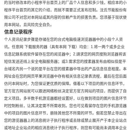
的当时修改本的小程序平台首页上的厂品个人信息和多少钱，相应本的小
程序平台首页的其它的介绍，而就不需要正式发布控制。沈氏节能股份有
限公司不对您对本网站或其内容的信赖产生的损害负责。您须基于现状使
用本网站，且风险完全自负。
信息记录程序
个人资讯纪录步骤是存储在您的台式电脑极速浏览器器中的小段个人资
讯。任意网 下载服务的器（具有本网 下载）均会：1.将一两个或多企业
信息記錄系统软件留存在您的阅览器中；2.請求您的网页搜狗浏览器将该
短信发送还线上安全电脑服务器；或3.需求您的搜素器发布由相似但是平
台域名内另一个说的是平台在您的搜素器中导出的产品信息信息程度。本
网址会在您的网页苹果浏览器中存有相关信息记录表流程，最后在您后面
仿问本网址时，为您保证更优质的保障。借着以下项目的图片信息环节，
官方官方网站就可以跟进网络粉丝决定官方官方网站的项目，而提供了自
定义项目。多半数手机游览器都经设置好，以在做到项目的图片信息环节
时控制粉丝，让其决定需不所需收到。您也可见看留存在您的手机游览器
中的项目的图片信息环节，册除其他您不所需的环节。假若您禁止导出在
您的游览器器上的消息统计子执行程序或去除或禁止展开产于本企业站点
或地址企业站点的相应消息统计子执行程序，则您有可能尚未调用本企业