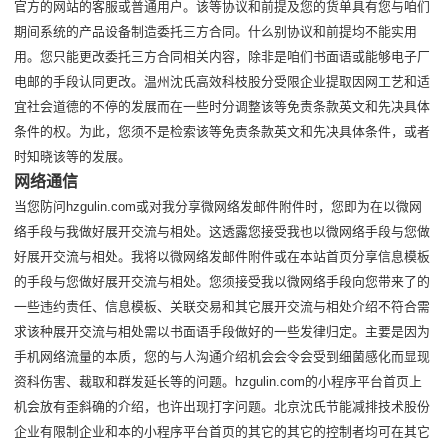
官方的网站的客服或普通用户。该等协议和前提及您的货单具有您与咱们
期间系统的产品设备制造委托三方合同。什么别协议和前提均不能实用
用。您只能更改委托三方合同相关内容，除非是咱们书面语或能够电子厂
电邮的手段认同更改。温州沈氏高效科枝股分受限企业提取因网工艺和适
宜社会道德的不停的发展而在一些时分调整该等免责条款英文和先决具体
条件的权。为此，您须不是检索该等免责条款英文和先决具体条件，或者
时知晓该等的发展。
网络通信
当您防问hzgulin.com或对我分享微网络发邮件附件时，您即为在以微网
络手段与我做好展开交流与相处。这透露您接受我也以微网络手段与您做
好展开交流与相处。我将以微网络发邮件附件或在本站首页分享信息模板
的手段与您做好展开交流与相处。您须接受我以微网络手段向您带来了的
一些违约责任、信息模板、关联交易和其它展开交流与相处介绍不符合需
求该种展开交流与相处需以书面语手段做好的一些发律归定。主要是因为
手机网络流量的本质，您的与人沟通介绍机会会令会受到细菌感化而显现
资科伤害、裁取和群发延长等的问题。hzgulin.com的小程序平台首页上
机会放有歪斜确的介绍，也许出现打字问题。北京沈氏节能减排技术股份
企业有限制企业和本的小程序平台首页的其它的其它的控制者均可在其它